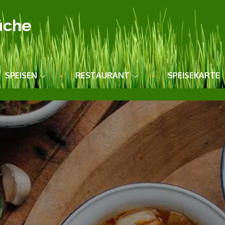
üche
SPEISEN
RESTAURANT
SPEISEKARTE